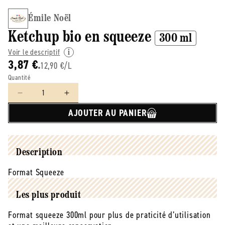
Émile Noël
Ketchup bio en squeeze
300 ml
Voir le descriptif
3,87 €
12,90 €/L
Quantité
Réduire
Augmenter
la
la
AJOUTER AU PANIER
quantité
quantité
de
de
émile
émile
Noël
Noël
Description
-
-
-
-
Format Squeeze
Ketchup
Ketchup
bio
bio
Les plus produit
en
en
squeeze
squeeze
Format squeeze 300ml pour plus de praticité d’utilisation
-
-