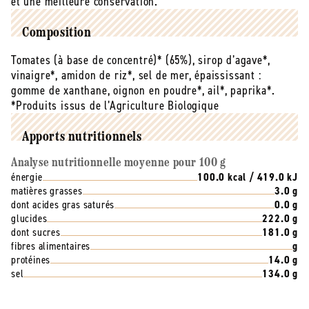
et une meilleure conservation.
300
300
ml
ml
Composition
Tomates (à base de concentré)* (65%), sirop d’agave*,
vinaigre*, amidon de riz*, sel de mer, épaississant :
gomme de xanthane, oignon en poudre*, ail*, paprika*.
*Produits issus de l’Agriculture Biologique
Apports nutritionnels
Analyse nutritionnelle moyenne pour 100 g
énergie
100.0 kcal / 419.0 kJ
matières grasses
3.0 g
dont acides gras saturés
0.0 g
glucides
222.0 g
dont sucres
181.0 g
fibres alimentaires
g
protéines
14.0 g
sel
134.0 g