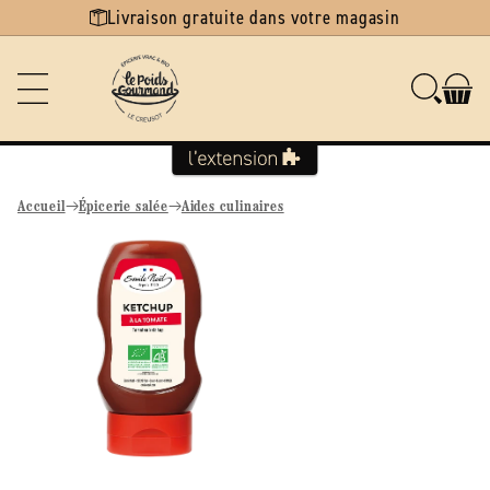
Ignorer et
Livraison gratuite dans votre magasin
passer au
contenu
Accueil
Épicerie salée
Aides culinaires
Passer aux
informations
produits