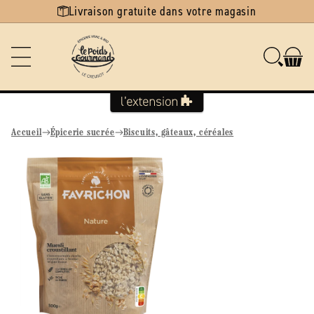
Ignorer et
Livraison gratuite dans votre magasin
passer au
contenu
Accueil
Épicerie sucrée
Biscuits, gâteaux, céréales
Passer aux
informations
produits