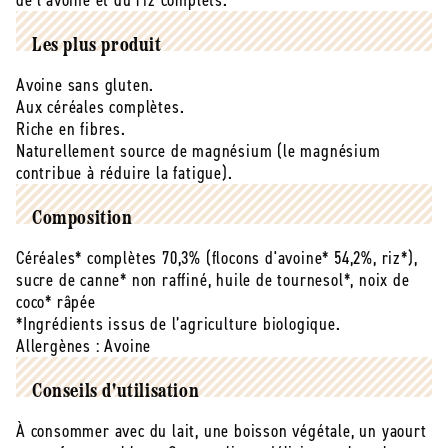
de l’avoine et du riz complets.
500
500
g
g
Les plus produit
Avoine sans gluten.
Aux céréales complètes.
Riche en fibres.
Naturellement source de magnésium (le magnésium
contribue à réduire la fatigue).
Composition
Céréales* complètes 70,3% (flocons d'avoine* 54,2%, riz*),
sucre de canne* non raffiné, huile de tournesol*, noix de
coco* râpée
*Ingrédients issus de l’agriculture biologique.
Allergènes :
Avoine
Conseils d'utilisation
À consommer avec du lait, une boisson végétale, un yaourt