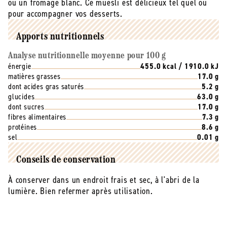
ou un fromage blanc. Ce muesli est délicieux tel quel ou
pour accompagner vos desserts.
Apports nutritionnels
Analyse nutritionnelle moyenne pour 100 g
énergie
455.0 kcal / 1910.0 kJ
matières grasses
17.0 g
dont acides gras saturés
5.2 g
glucides
63.0 g
dont sucres
17.0 g
fibres alimentaires
7.3 g
protéines
8.6 g
sel
0.01 g
Conseils de conservation
À conserver dans un endroit frais et sec, à l'abri de la
lumière. Bien refermer après utilisation.