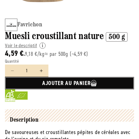
Favrichon
Muesli croustillant nature
500 g
Voir le descriptif
4,59 €
9,18 €/kg
≈ par 500g (~4,59 €)
Quantité
Réduire
Augmenter
la
la
AJOUTER AU PANIER
quantité
quantité
de
de
Favrichon
Favrichon
-
-
-
-
Muesli
Muesli
Description
croustillant
croustillant
De savoureuses et croustillantes pépites de céréales avec
nature
nature
-
-